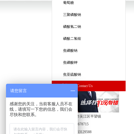
葡萄糖
三聚磷酸钠
磷酸氢二钠
磷酸二氢铵
焦磷酸钠
焦磷酸钾
焦亚硫酸钠
联系我们
Contact Us
请您留言
感谢您的关注，当前客服人员不在
线，请填写一下您的信息，我们会
尽快和您联系。
地址：苏州市吴江区平望镇
手机：13771678715
电话：0512-63129588