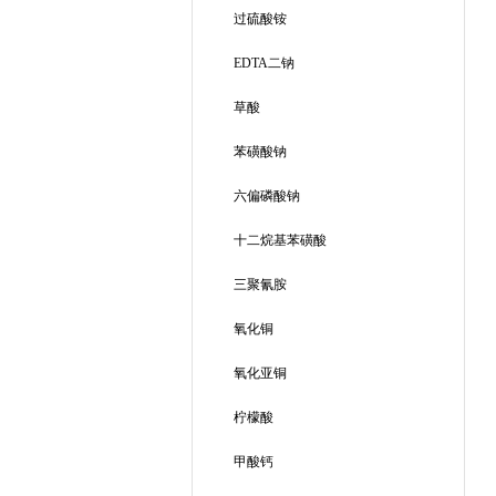
过硫酸铵
EDTA二钠
草酸
苯磺酸钠
六偏磷酸钠
十二烷基苯磺酸
三聚氰胺
氧化铜
氧化亚铜
柠檬酸
甲酸钙